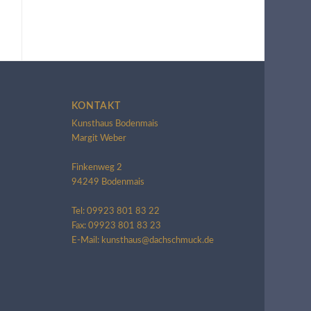
KONTAKT
Kunsthaus Bodenmais
Margit Weber
Finkenweg 2
94249 Bodenmais
Tel: 09923 801 83 22
Fax: 09923 801 83 23
E-Mail: kunsthaus@dachschmuck.de