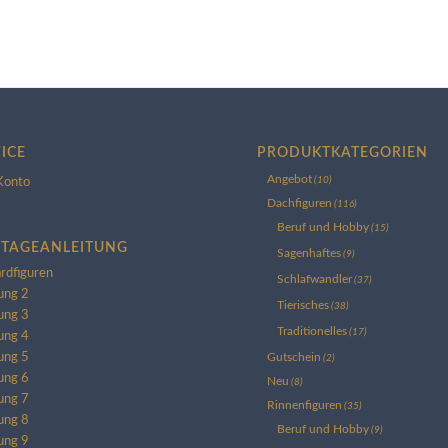
ICE
PRODUKTKATEGORIEN
Angebot
(10)
Konto
Dachfiguren
(116)
Beruf und Hobby
(15)
TAGEANLEITUNG
Sagenhaftes
(9)
rdfiguren
Schlafwandler
(37)
ung 2
Tierisches
(38)
ung 3
Traditionelles
(17)
ung 4
Gutschein
ung 5
(2)
ung 6
Neu
(8)
ung 7
Rinnenfiguren
(35)
ung 8
Beruf und Hobby
(9)
ung 9