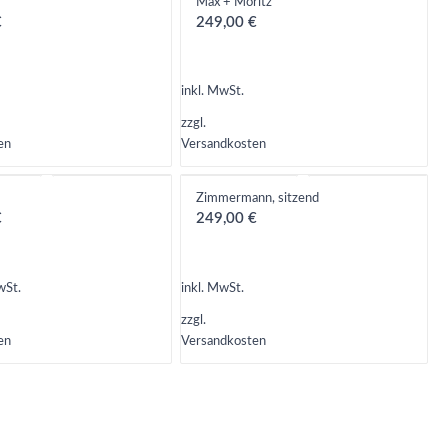
Max + Moritz
€
249,00
€
inkl. MwSt.
zzgl.
en
Versandkosten
Zimmermann, sitzend
€
249,00
€
wSt.
inkl. MwSt.
zzgl.
en
Versandkosten