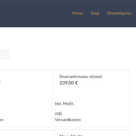
Home
Shop
Rinnenfiguren
Feuerwehrmann, sitzend
€
239,00
€
inkl. MwSt.
zzgl.
en
Versandkosten