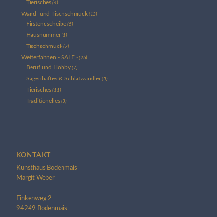
Tierisches
(4)
Wand- und Tischschmuck
(13)
Firstendscheibe
(5)
Hausnummer
(1)
Tischschmuck
(7)
Wetterfahnen - SALE -
(26)
Beruf und Hobby
(7)
Sagenhaftes & Schlafwandler
(5)
Tierisches
(11)
Traditionelles
(3)
KONTAKT
Kunsthaus Bodenmais
Margit Weber
Finkenweg 2
94249 Bodenmais