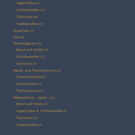
Sagenhaftes
(9)
Schlafwandler
(37)
Tierisches
(38)
Traditionelles
(17)
Gutschein
(2)
Neu
(8)
Rinnenfiguren
(35)
Beruf und Hobby
(9)
Schlafwandler
(21)
Tierisches
(4)
Wand- und Tischschmuck
(13)
Firstendscheibe
(5)
Hausnummer
(1)
Tischschmuck
(7)
Wetterfahnen - SALE -
(26)
Beruf und Hobby
(7)
Sagenhaftes & Schlafwandler
(5)
Tierisches
(11)
Traditionelles
(3)