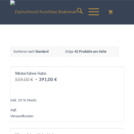
Sortieren nach
Standard
Zeige
42 Produkte pro Seite
Wetterfahne Hahn
Ursprünglicher
Aktueller
559,00
€
391,00
€
Preis
Preis
war:
ist:
559,00 €
391,00 €.
inkl. 19 % MwSt.
zzgl.
Versandkosten