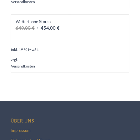
Versandkosten
Wetterfahne Storch
Ursprünglicher
Aktueller
649,00
€
454,00
€
Preis
Preis
war:
ist:
649,00 €
454,00 €.
inkl. 19 % MwSt.
zzgl.
Versandkosten
ÜBER UNS
Impressum