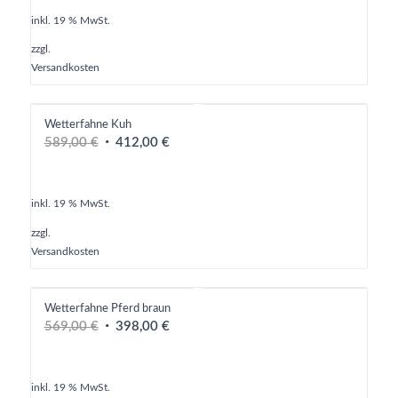
war:
ist:
359,00 €
250,00 €.
inkl. 19 % MwSt.
zzgl.
Versandkosten
Wetterfahne Kuh
Ursprünglicher
Aktueller
589,00
€
412,00
€
Preis
Preis
war:
ist:
589,00 €
412,00 €.
inkl. 19 % MwSt.
zzgl.
Versandkosten
Wetterfahne Pferd braun
Ursprünglicher
Aktueller
569,00
€
398,00
€
Preis
Preis
war:
ist:
569,00 €
398,00 €.
inkl. 19 % MwSt.