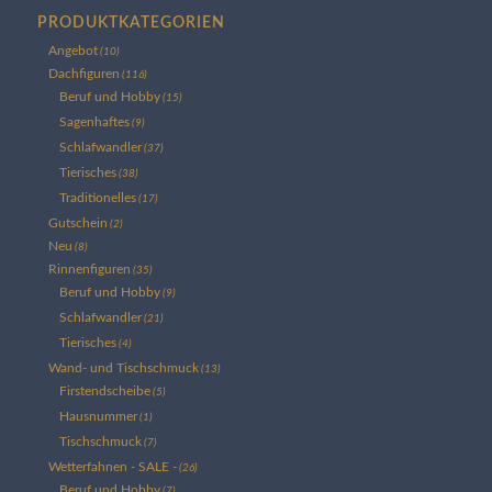
PRODUKTKATEGORIEN
Angebot
(10)
Dachfiguren
(116)
Beruf und Hobby
(15)
Sagenhaftes
(9)
Schlafwandler
(37)
Tierisches
(38)
Traditionelles
(17)
Gutschein
(2)
Neu
(8)
Rinnenfiguren
(35)
Beruf und Hobby
(9)
Schlafwandler
(21)
Tierisches
(4)
Wand- und Tischschmuck
(13)
Firstendscheibe
(5)
Hausnummer
(1)
Tischschmuck
(7)
Wetterfahnen - SALE -
(26)
Beruf und Hobby
(7)