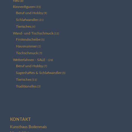
Neu
(8)
Rinnenfiguren
(35)
Beruf und Hobby
(9)
Schlafwandler
(21)
Tierisches
(4)
Wand- und Tischschmuck
(13)
Firstendscheibe
(5)
Hausnummer
(1)
Tischschmuck
(7)
Wetterfahnen - SALE -
(26)
Beruf und Hobby
(7)
Sagenhaftes & Schlafwandler
(5)
Tierisches
(11)
Traditionelles
(3)
KONTAKT
Kunsthaus Bodenmais