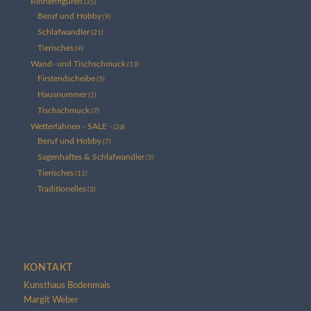
Rinnenfiguren
(35)
Beruf und Hobby
(9)
Schlafwandler
(21)
Tierisches
(4)
Wand- und Tischschmuck
(13)
Firstendscheibe
(5)
Hausnummer
(1)
Tischschmuck
(7)
Wetterfahnen - SALE -
(26)
Beruf und Hobby
(7)
Sagenhaftes & Schlafwandler
(5)
Tierisches
(11)
Traditionelles
(3)
KONTAKT
Kunsthaus Bodenmais
Margit Weber