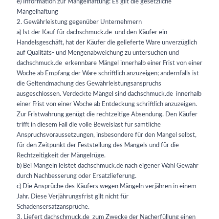
e) Information zur Mängelhaftung: Es gilt die gesetzliche
Mängelhaftung
2. Gewährleistung gegenüber Unternehmern
a) Ist der Kauf für dachschmuck.de
und den Käufer ein
Handelsgeschäft, hat der Käufer die gelieferte Ware unverzüglich
auf Qualitäts- und Mengenabweichung zu untersuchen und
dachschmuck.de
erkennbare Mängel innerhalb einer Frist von einer
Woche ab Empfang der Ware schriftlich anzuzeigen; andernfalls ist
die Geltendmachung des Gewährleistungsanspruchs
ausgeschlossen. Verdeckte Mängel sind dachschmuck.de
innerhalb
einer Frist von einer Woche ab Entdeckung schriftlich anzuzeigen.
Zur Fristwahrung genügt die rechtzeitige Absendung. Den Käufer
trifft in diesem Fall die volle Beweislast für sämtliche
Anspruchsvoraussetzungen, insbesondere für den Mangel selbst,
für den Zeitpunkt der Feststellung des Mangels und für die
Rechtzeitigkeit der Mängelrüge.
b) Bei Mängeln leistet dachschmuck.de
nach eigener Wahl Gewähr
durch Nachbesserung oder Ersatzlieferung.
c) Die Ansprüche des Käufers wegen Mängeln verjähren in einem
Jahr. Diese Verjährungsfrist gilt nicht für
Schadensersatzansprüche.
3. Liefert dachschmuck.de
zum Zwecke der Nacherfüllung einen