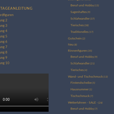
Beruf und Hobby
(15)
TAGEANLEITUNG
Sagenhaftes
(9)
rdfiguren
Schlafwandler
(37)
ung 2
Tierisches
ung 3
(38)
ung 4
Traditionelles
(17)
ung 5
Gutschein
(2)
ung 6
Neu
(8)
ung 7
Rinnenfiguren
(35)
ung 8
Beruf und Hobby
(9)
ung 9
tung 10
Schlafwandler
(21)
Tierisches
(4)
Wand- und Tischschmuck
(13)
Firstendscheibe
(5)
Hausnummer
(1)
Tischschmuck
(7)
Wetterfahnen - SALE -
(26)
Beruf und Hobby
(7)