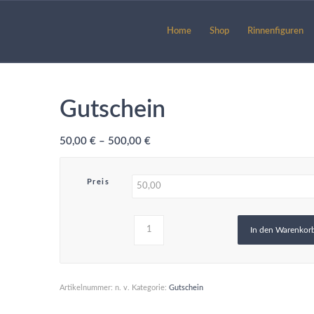
Home
Shop
Rinnenfiguren
Gutschein
50,00
€
–
500,00
€
Preis
In den Warenkor
Artikelnummer:
n. v.
Kategorie:
Gutschein