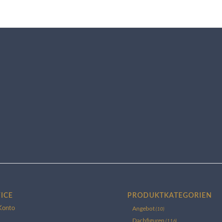
ICE
PRODUKTKATEGORIEN
Konto
Angebot
(10)
Dachfiguren
(116)