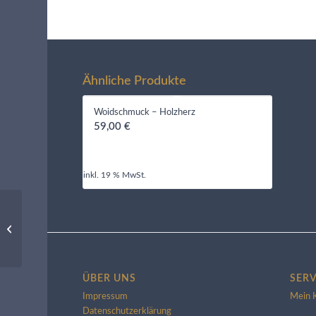
Ähnliche Produkte
Woidschmuck – Holzherz
59,00
€
inkl. 19 % MwSt.
steigendes Pferd
Shadow und Beauty
ÜBER UNS
SERV
Impressum
Mein 
Datenschutzerklärung