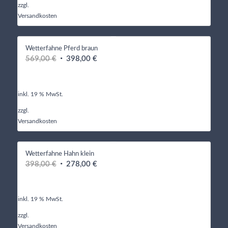
zzgl.
Versandkosten
Wetterfahne Pferd braun
Ursprünglicher
Aktueller
569,00
€
398,00
€
Preis
Preis
war:
ist:
569,00 €
398,00 €.
inkl. 19 % MwSt.
zzgl.
Versandkosten
Wetterfahne Hahn klein
Ursprünglicher
Aktueller
398,00
€
278,00
€
Preis
Preis
war:
ist:
398,00 €
278,00 €.
inkl. 19 % MwSt.
zzgl.
Versandkosten