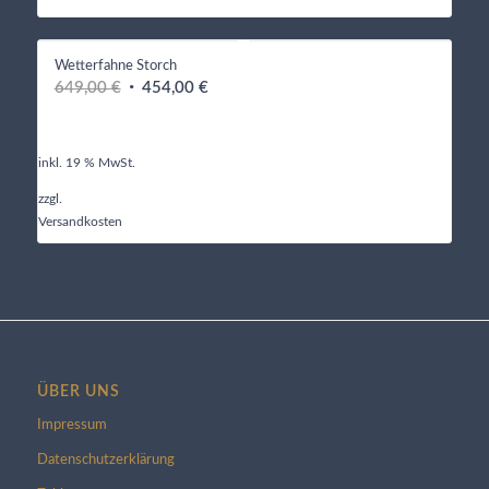
Wetterfahne Storch
Ursprünglicher
Aktueller
649,00
€
454,00
€
Preis
Preis
war:
ist:
649,00 €
454,00 €.
inkl. 19 % MwSt.
zzgl.
Versandkosten
ÜBER UNS
Impressum
Datenschutzerklärung