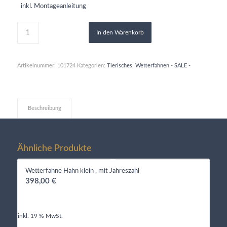
inkl. Montageanleitung
In den Warenkorb
Artikelnummer:
101724
Kategorien:
Tierisches
,
Wetterfahnen - SALE -
Beschreibung
Ähnliche Produkte
Wetterfahne Hahn klein , mit Jahreszahl
398,00
€
inkl. 19 % MwSt.