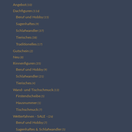
Angebot
(10)
Dachfiguren
(116)
Beruf und Hobby
(15)
Sagenhaftes
(9)
Schlafwandler
(37)
Tierisches
(38)
Traditionelles
(17)
Gutschein
(2)
Neu
(8)
Rinnenfiguren
(35)
Beruf und Hobby
(9)
Schlafwandler
(21)
Tierisches
(4)
Wand- und Tischschmuck
(13)
Firstendscheibe
(5)
Hausnummer
(1)
Tischschmuck
(7)
Wetterfahnen - SALE -
(26)
Beruf und Hobby
(7)
Sagenhaftes & Schlafwandler
(5)