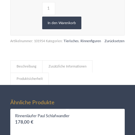
In den Warenkorb
Artikelnummer:
101954
Kategorien:
Tierisches
,
Rinnenfiguren
Zurücksetzen
Beschreibung
Zusätzliche Informationen
Produktsicherheit
Ähnliche Produkte
Rinnenläufer Paul Schlafwandler
178,00
€