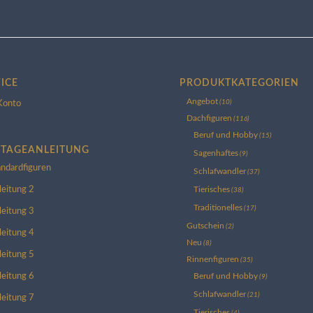
ICE
PRODUKTKATEGORIEN
Angebot
(10)
Konto
Dachfiguren
(116)
Beruf und Hobby
(15)
TAGEANLEITUNG
Sagenhaftes
(9)
andardfiguren
Schlafwandler
(37)
leitung 2
Tierisches
(38)
Traditionelles
(17)
leitung 3
Gutschein
(2)
leitung 4
Neu
(8)
leitung 5
Rinnenfiguren
(35)
leitung 6
Beruf und Hobby
(9)
Schlafwandler
(21)
leitung 7
Tierisches