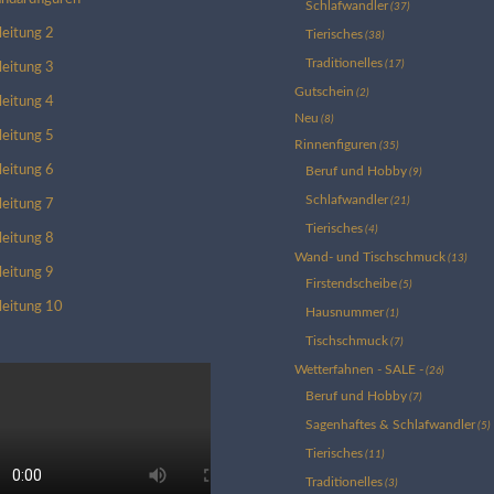
Schlafwandler
(37)
leitung 2
Tierisches
(38)
Traditionelles
(17)
leitung 3
Gutschein
(2)
leitung 4
Neu
(8)
leitung 5
Rinnenfiguren
(35)
leitung 6
Beruf und Hobby
(9)
Schlafwandler
(21)
leitung 7
Tierisches
(4)
leitung 8
Wand- und Tischschmuck
(13)
leitung 9
Firstendscheibe
(5)
leitung 10
Hausnummer
(1)
Tischschmuck
(7)
Wetterfahnen - SALE -
(26)
Beruf und Hobby
(7)
Sagenhaftes & Schlafwandler
(5)
Tierisches
(11)
Traditionelles
(3)