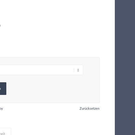
m
b
by
Zurücksetzen
heit