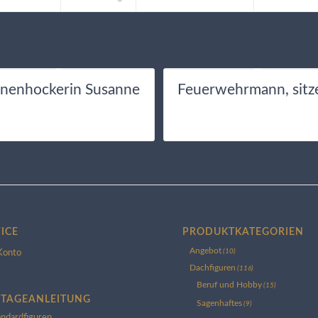
nnenhockerin Susanne
Feuerwehrmann, sitz
ICE
PRODUKTKATEGORIEN
Angebot
(10)
Konto
Dachfiguren
(116)
Beruf und Hobby
(15)
TAGEANLEITUNG
Sagenhaftes
(9)
andardfiguren