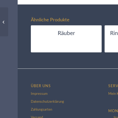
Rinnensteiger
Ähnliche Produkte
Constantin
Räuber
Ri
ÜBER UNS
SERV
Impressum
Mein 
Datenschutzerklärung
Zahlungsarten
MON
Versand
St