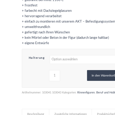
+ gebrannt bei mind. 1100 C
+ frostfest
+ farbecht mit Dachziegelglasuren
+ hervorragend verarbeitet
+ einfach zu montieren mit unserem AKT – Befestigungssyste
+ umweltfreundlich
+ gefertigt nach Ihren Wünschen
+ kein Mörtel oder Beton in der Figur (dadurch lange haltbar)
+ eigene Entwürfe
Halterung
In den Warenkor
Artikelnummer:
103041 103043
Kategorien:
Rinnenfiguren
,
Beruf und Hob
Beschreibung
Zusätzliche Informationen
Produktsicher