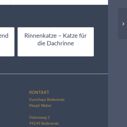
end
Rinnenkatze – Katze für
die Dachrinne
KONTAKT
Kunsthaus Bodenmais
Margit Weber
Finkenweg 2
94249 Bodenmais