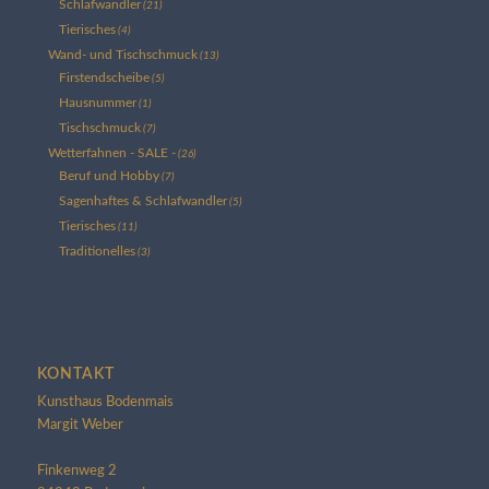
Schlafwandler
(21)
Tierisches
(4)
Wand- und Tischschmuck
(13)
Firstendscheibe
(5)
Hausnummer
(1)
Tischschmuck
(7)
Wetterfahnen - SALE -
(26)
Beruf und Hobby
(7)
Sagenhaftes & Schlafwandler
(5)
Tierisches
(11)
Traditionelles
(3)
KONTAKT
Kunsthaus Bodenmais
Margit Weber
Finkenweg 2