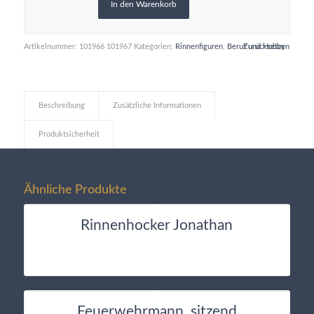
In den Warenkorb
Artikelnummer:
101966 101967
Kategorien:
Rinnenfiguren
,
Beruf und Hobby
Zurücksetzen
Beschreibung
Zusätzliche Informationen
Produktsicherheit
Ähnliche Produkte
Rinnenhocker Jonathan
Feuerwehrmann, sitzend