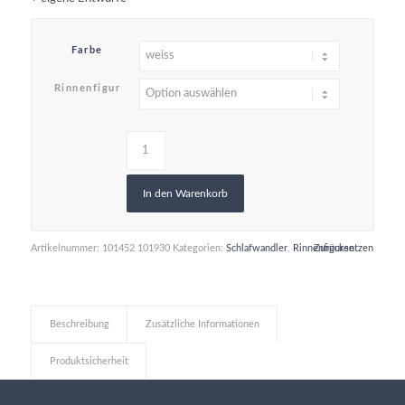
Farbe
Rinnenfigur
In den Warenkorb
Artikelnummer:
101452 101930
Kategorien:
Schlafwandler
,
Rinnenfiguren
Zurücksetzen
Beschreibung
Zusätzliche Informationen
Produktsicherheit