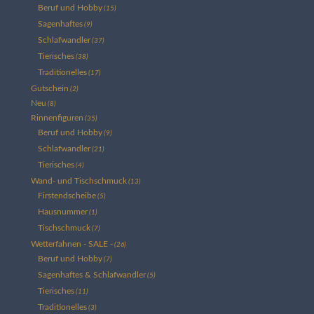
Beruf und Hobby
(15)
Sagenhaftes
(9)
Schlafwandler
(37)
Tierisches
(38)
Traditionelles
(17)
Gutschein
(2)
Neu
(8)
Rinnenfiguren
(35)
Beruf und Hobby
(9)
Schlafwandler
(21)
Tierisches
(4)
Wand- und Tischschmuck
(13)
Firstendscheibe
(5)
Hausnummer
(1)
Tischschmuck
(7)
Wetterfahnen - SALE -
(26)
Beruf und Hobby
(7)
Sagenhaftes & Schlafwandler
(5)
Tierisches
(11)
Traditionelles
(3)