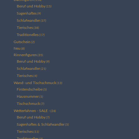
Beruf und Hobby
(15)
Sagenhaftes
(9)
Schlafwandler
(37)
Tierisches
(38)
Traditionelles
(17)
Gutschein
(2)
Neu
(8)
Rinnenfiguren
(35)
Beruf und Hobby
(9)
Schlafwandler
(21)
Tierisches
(4)
Wand- und Tischschmuck
(13)
Firstendscheibe
(5)
Hausnummer
(1)
Tischschmuck
(7)
Wetterfahnen - SALE -
(26)
Beruf und Hobby
(7)
Sagenhaftes & Schlafwandler
(5)
Tierisches
(11)
Traditionelles
(3)