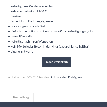
+ gefertigt aus Westerwälder Ton
+ gebrannt bei mind. 1100 C
+ frostfest
+ farbecht mit Dachziegelglasuren
+ hervorragend verarbeitet
+ einfach zu montieren mit unserem AKT – Befestigungssystem
+ umweltfreundlich
+ gefertigt nach Ihren Wünschen
+ kein Mörtel oder Beton in der Figur (dadurch lange haltbar)
+ eigene Entwürfe
In den Warenkorb
Artikelnummer:
101442
Kategorien:
Schlafwandler
,
Dachfiguren
Beschreibung