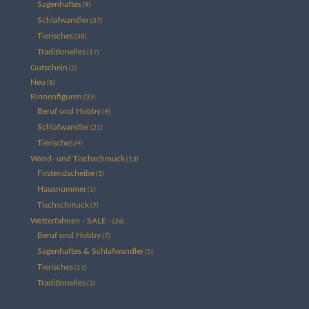
Sagenhaftes
(9)
Schlafwandler
(37)
Tierisches
(38)
Traditionelles
(17)
Gutschein
(2)
Neu
(8)
Rinnenfiguren
(35)
Beruf und Hobby
(9)
Schlafwandler
(21)
Tierisches
(4)
Wand- und Tischschmuck
(13)
Firstendscheibe
(5)
Hausnummer
(1)
Tischschmuck
(7)
Wetterfahnen - SALE -
(26)
Beruf und Hobby
(7)
Sagenhaftes & Schlafwandler
(5)
Tierisches
(11)
Traditionelles
(3)