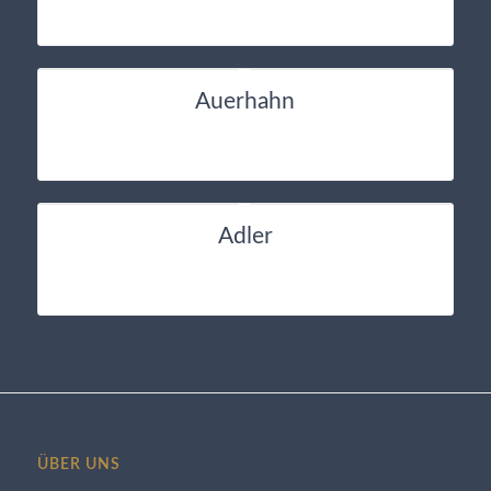
Auerhahn
Adler
ÜBER UNS