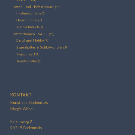
(4)
Wand- und Tischschmuck
(13)
Firstendscheibe
(5)
Hausnummer
(1)
Tischschmuck
(7)
Wetterfahnen - SALE -
(26)
Beruf und Hobby
(7)
Sagenhaftes & Schlafwandler
(5)
Tierisches
(11)
Traditionelles
(3)
KONTAKT
Kunsthaus Bodenmais
Margit Weber
Finkenweg 2
94249 Bodenmais