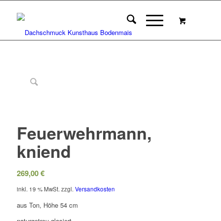
Feuerwehrmann,
kniend
269,00
€
inkl. 19 % MwSt.
zzgl.
Versandkosten
aus Ton, Höhe 54 cm
naturgetreu glasiert