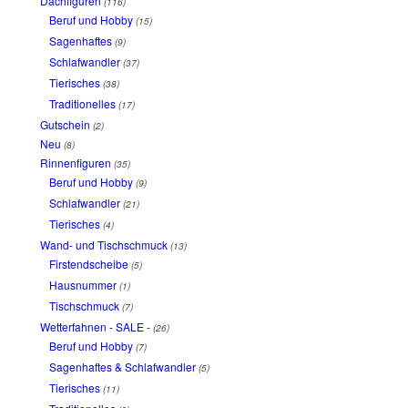
Dachfiguren
(116)
Beruf und Hobby
(15)
Sagenhaftes
(9)
Schlafwandler
(37)
Tierisches
(38)
Traditionelles
(17)
Gutschein
(2)
Neu
(8)
Rinnenfiguren
(35)
Beruf und Hobby
(9)
Schlafwandler
(21)
Tierisches
(4)
Wand- und Tischschmuck
(13)
Firstendscheibe
(5)
Hausnummer
(1)
Tischschmuck
(7)
Wetterfahnen - SALE -
(26)
Beruf und Hobby
(7)
Sagenhaftes & Schlafwandler
(5)
Tierisches
(11)