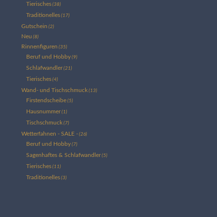
Tierisches
(38)
Traditionelles
(17)
Gutschein
(2)
Neu
(8)
Rinnenfiguren
(35)
Beruf und Hobby
(9)
Schlafwandler
(21)
Tierisches
(4)
Wand- und Tischschmuck
(13)
Firstendscheibe
(5)
Hausnummer
(1)
Tischschmuck
(7)
Wetterfahnen - SALE -
(26)
Beruf und Hobby
(7)
Sagenhaftes & Schlafwandler
(5)
Tierisches
(11)
Traditionelles
(3)