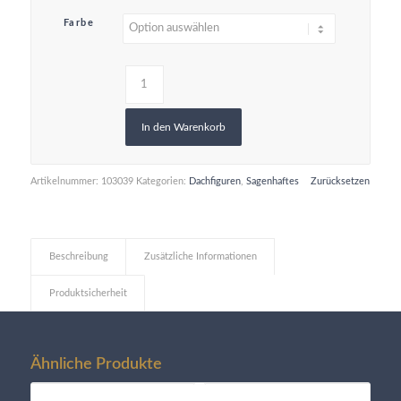
Farbe
In den Warenkorb
Artikelnummer:
103039
Kategorien:
Dachfiguren
,
Sagenhaftes
Zurücksetzen
Beschreibung
Zusätzliche Informationen
Produktsicherheit
Ähnliche Produkte