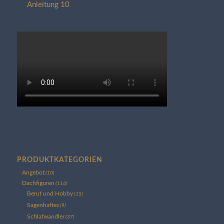
Anleitung 10
PRODUKTKATEGORIEN
Angebot
(10)
Dachfiguren
(116)
Beruf und Hobby
(15)
Sagenhaftes
(9)
Schlafwandler
(37)