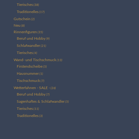
Tierisches
(38)
Traditionelles
(17)
Gutschein
(2)
Neu
(8)
Rinnenfiguren
(35)
Beruf und Hobby
(9)
Schlafwandler
(21)
Tierisches
(4)
Wand- und Tischschmuck
(13)
Firstendscheibe
(5)
Hausnummer
(1)
Tischschmuck
(7)
Wetterfahnen - SALE -
(26)
Beruf und Hobby
(7)
Sagenhaftes & Schlafwandler
(5)
Tierisches
(11)
Traditionelles
(3)