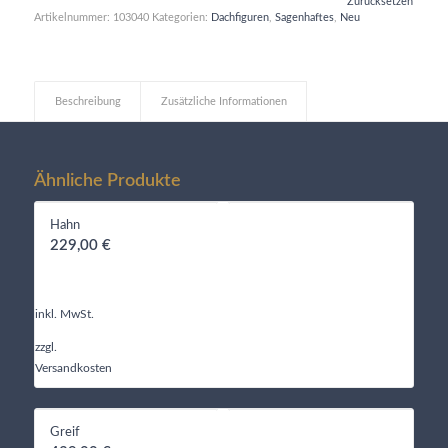
Zurücksetzen
Artikelnummer:
103040
Kategorien:
Dachfiguren
,
Sagenhaftes
,
Neu
Beschreibung
Zusätzliche Informationen
Ähnliche Produkte
Hahn
229,00
€
inkl. MwSt.
zzgl.
Versandkosten
Greif