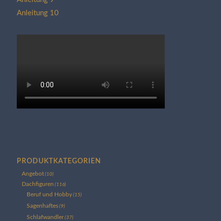
Anleitung 10
PRODUKTKATEGORIEN
Angebot
(10)
Dachfiguren
(116)
Beruf und Hobby
(15)
Sagenhaftes
(9)
Schlafwandler
(37)