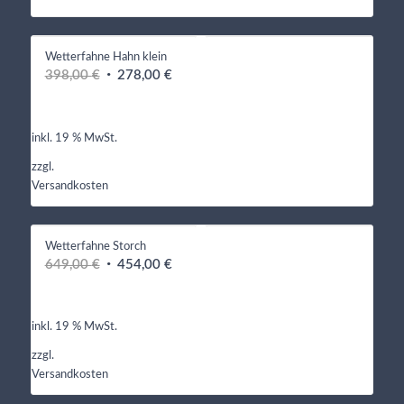
Wetterfahne Hahn klein
Ursprünglicher
Aktueller
398,00
€
278,00
€
Preis
Preis
war:
ist:
inkl. 19 % MwSt.
398,00 €
278,00 €.
zzgl.
Versandkosten
Wetterfahne Storch
Ursprünglicher
Aktueller
649,00
€
454,00
€
Preis
Preis
war:
ist:
inkl. 19 % MwSt.
649,00 €
454,00 €.
zzgl.
Versandkosten