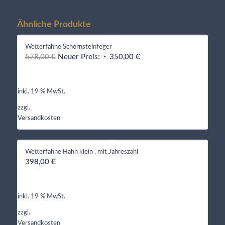
Ähnliche Produkte
Wetterfahne Schornsteinfeger
Ursprünglicher
Aktueller
578,00
€
Neuer Preis:
350,00
€
Preis
Preis
war:
ist:
inkl. 19 % MwSt.
578,00 €
350,00 €.
zzgl.
Versandkosten
Wetterfahne Hahn klein , mit Jahreszahl
398,00
€
inkl. 19 % MwSt.
zzgl.
Versandkosten