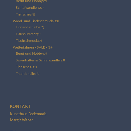
Beruf und Hobby
(9)
Schlafwandler
(21)
Tierisches
(4)
Wand- und Tischschmuck
(13)
Firstendscheibe
(5)
Hausnummer
(1)
Tischschmuck
(7)
Wetterfahnen - SALE -
(26)
Beruf und Hobby
(7)
Sagenhaftes & Schlafwandler
(5)
Tierisches
(11)
Traditionelles
(3)
KONTAKT
Kunsthaus Bodenmais
Margit Weber