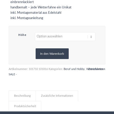
einbrennlackiert
handbemalt – jede Wetterfahne ein Unikat
inkl. Montagematerial aus Edelstahl
inkl. Montageanleitung
Höhe
In den Warenkorb
Artikelnummer:
101710 101816
Kategorien:
Beruf und Hobby
,
Wetterfahnen -
Zurücksetzen
SALE -
Beschreibung
Zusätzliche Informationen
Produktsicherheit