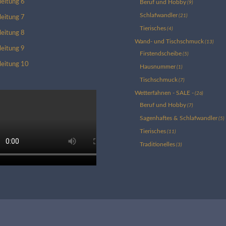
leitung 6
Beruf und Hobby
(9)
Schlafwandler
(21)
leitung 7
Tierisches
(4)
leitung 8
Wand- und Tischschmuck
(13)
leitung 9
Firstendscheibe
(5)
leitung 10
Hausnummer
(1)
Tischschmuck
(7)
Wetterfahnen - SALE -
(26)
Beruf und Hobby
(7)
Sagenhaftes & Schlafwandler
(5)
Tierisches
(11)
Traditionelles
(3)