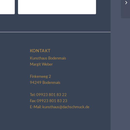
KONTAKT
Kunsthaus Bodenmais
Margit Weber
Finkenweg 2
94249 Bodenmais
Tel: 09923 801 83 22
Fax: 09923 801 83 23
E-Mail: kunsthaus@dachschmuck.de