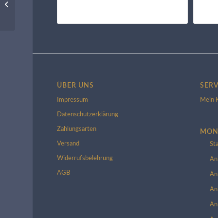
sitzend für die
Dachrinne
ÜBER UNS
SERV
Impressum
Mein 
Datenschutzerklärung
Zahlungsarten
MON
Versand
St
Widerrufsbelehrung
An
AGB
An
An
An