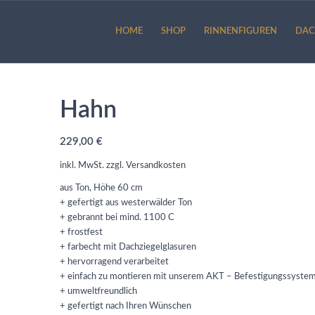
HOME
SHOP
RINNENFIGUREN
DAC
Hahn
229,00
€
inkl. MwSt.
zzgl.
Versandkosten
aus Ton, Höhe 60 cm
+ gefertigt aus westerwälder Ton
+ gebrannt bei mind. 1100 C
+ frostfest
+ farbecht mit Dachziegelglasuren
+ hervorragend verarbeitet
+ einfach zu montieren mit unserem AKT – Befestigungssyste
+ umweltfreundlich
+ gefertigt nach Ihren Wünschen