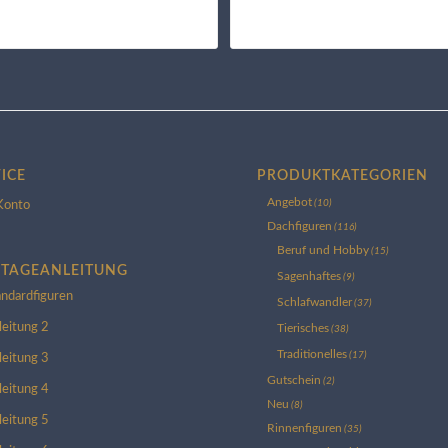
ICE
PRODUKTKATEGORIEN
Angebot
(10)
Konto
Dachfiguren
(116)
Beruf und Hobby
(15)
TAGEANLEITUNG
Sagenhaftes
(9)
andardfiguren
Schlafwandler
(37)
leitung 2
Tierisches
(38)
Traditionelles
(17)
leitung 3
Gutschein
(2)
leitung 4
Neu
(8)
leitung 5
Rinnenfiguren
(35)