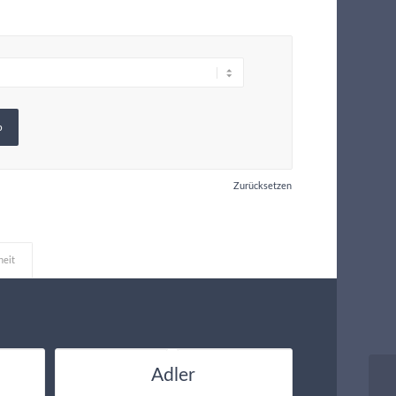
b
Zurücksetzen
heit
Adler