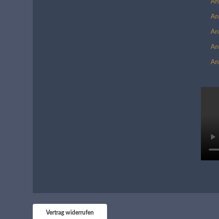
An
An
An
An
An
Vertrag widerrufen