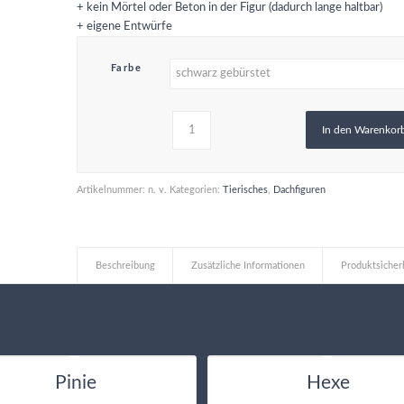
+ kein Mörtel oder Beton in der Figur (dadurch lange haltbar)
+ eigene Entwürfe
Farbe
In den Warenkor
Artikelnummer:
n. v.
Kategorien:
Tierisches
,
Dachfiguren
Beschreibung
Zusätzliche Informationen
Produktsicher
Pinie
Hexe