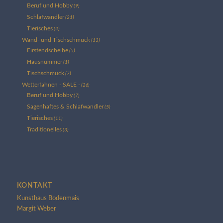
Beruf und Hobby
(9)
Schlafwandler
(21)
Tierisches
(4)
Wand- und Tischschmuck
(13)
Firstendscheibe
(5)
Hausnummer
(1)
Tischschmuck
(7)
Wetterfahnen - SALE -
(26)
Beruf und Hobby
(7)
Sagenhaftes & Schlafwandler
(5)
Tierisches
(11)
Traditionelles
(3)
KONTAKT
Kunsthaus Bodenmais
Margit Weber