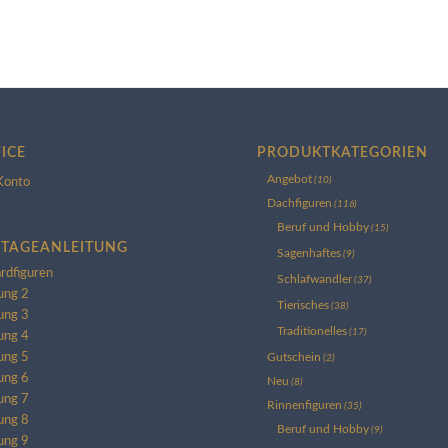
ICE
PRODUKTKATEGORIEN
Angebot
(10)
Konto
Dachfiguren
(116)
Beruf und Hobby
(15)
TAGEANLEITUNG
Sagenhaftes
(9)
rdfiguren
Schlafwandler
(37)
ung 2
Tierisches
(38)
ung 3
Traditionelles
(17)
ung 4
Gutschein
ung 5
(2)
ung 6
Neu
(8)
ung 7
Rinnenfiguren
(35)
ung 8
Beruf und Hobby
(9)
ung 9