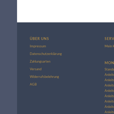
ÜBER UNS
SERV
Impressum
Mein 
Datenschutzerklärung
Zahlungsarten
MON
Versand
Standa
Anleit
Widerrufsbelehrung
Anleit
AGB
Anleit
Anleit
Anleit
Anleit
Anleit
Anleit