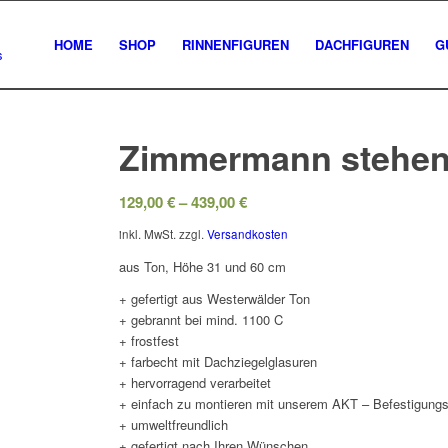
HOME
SHOP
RINNENFIGUREN
DACHFIGUREN
G
Zimmermann stehe
129,00
€
–
439,00
€
inkl. MwSt.
zzgl.
Versandkosten
aus Ton, Höhe 31 und 60 cm
+ gefertigt aus Westerwälder Ton
+ gebrannt bei mind. 1100 C
+ frostfest
+ farbecht mit Dachziegelglasuren
+ hervorragend verarbeitet
+ einfach zu montieren mit unserem AKT – Befestigun
+ umweltfreundlich
+ gefertigt nach Ihren Wünschen