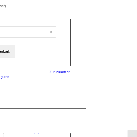
bar)
enkorb
Zurücksetzen
iguren