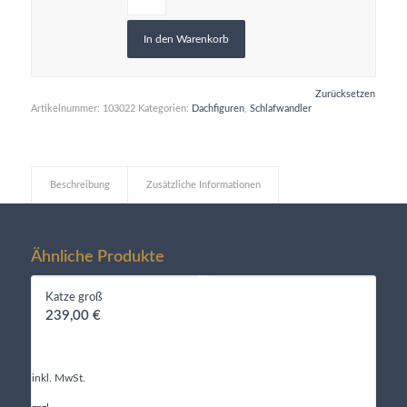
In den Warenkorb
Zurücksetzen
Artikelnummer:
103022
Kategorien:
Dachfiguren
,
Schlafwandler
Beschreibung
Zusätzliche Informationen
Ähnliche Produkte
Katze groß
239,00
€
inkl. MwSt.