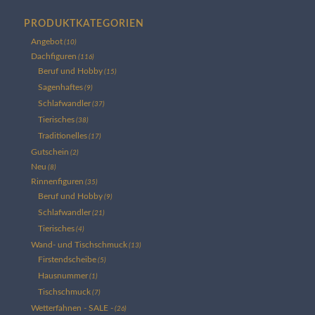
PRODUKTKATEGORIEN
Angebot
(10)
Dachfiguren
(116)
Beruf und Hobby
(15)
Sagenhaftes
(9)
Schlafwandler
(37)
Tierisches
(38)
Traditionelles
(17)
Gutschein
(2)
Neu
(8)
Rinnenfiguren
(35)
Beruf und Hobby
(9)
Schlafwandler
(21)
Tierisches
(4)
Wand- und Tischschmuck
(13)
Firstendscheibe
(5)
Hausnummer
(1)
Tischschmuck
(7)
Wetterfahnen - SALE -
(26)