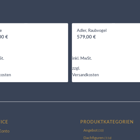
e
Adler, Raubvogel
,00
€
579,00
€
St.
inkl. MwSt.
zzgl.
kosten
Versandkosten
ICE
PRODUKTKATEGORIEN
Angebot
(10)
Konto
Dachfiguren
(116)