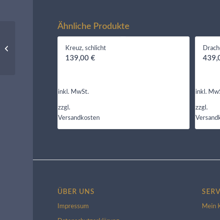
Ähnliche Produkte
Dachschnarcher Manuel
Kreuz, schlicht
Drach
139,00
€
439
inkl. MwSt.
inkl. Mw
zzgl.
zzgl.
Versandkosten
Versand
ÜBER UNS
SERV
Impressum
Mein 