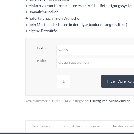
+ einfach zu montieren mit unserem AKT – Befestigungssyste
+ umweltfreundlich
+ gefertigt nach Ihren Wünschen
+ kein Mörtel oder Beton in der Figur (dadurch lange haltbar)
+ eigene Entwürfe
Farbe
Höhe
In den Warenkor
Artikelnummer:
101392 101435
Kategorien:
Dachfiguren
,
Schlafwandler
Beschreibung
Zusätzliche Informationen
Produktsicher