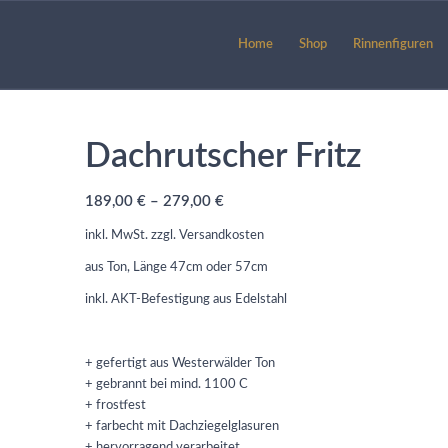
Home
Shop
Rinnenfiguren
Dachrutscher Fritz
189,00
€
–
279,00
€
inkl. MwSt.
zzgl.
Versandkosten
aus Ton, Länge 47cm oder 57cm
inkl. AKT-Befestigung aus Edelstahl
+ gefertigt aus Westerwälder Ton
+ gebrannt bei mind. 1100 C
+ frostfest
+ farbecht mit Dachziegelglasuren
+ hervorragend verarbeitet