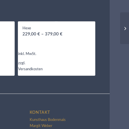
Hexe
229,00
€
–
379,00
€
inkl. MwSt.
zzgl.
Versandkosten
KONTAKT
Kunsthaus Bodenmais
Margit Weber