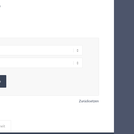
m
b
Zurücksetzen
heit