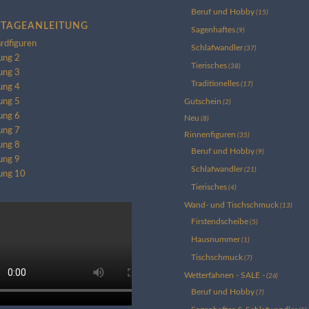
Beruf und Hobby
(15)
TAGEANLEITUNG
Sagenhaftes
(9)
rdfiguren
Schlafwandler
(37)
ung 2
Tierisches
(38)
ung 3
Traditionelles
(17)
ung 4
Gutschein
ung 5
(2)
ung 6
Neu
(8)
ung 7
Rinnenfiguren
(35)
ung 8
Beruf und Hobby
(9)
ung 9
Schlafwandler
(21)
tung 10
Tierisches
(4)
Wand- und Tischschmuck
(13)
Firstendscheibe
(5)
Hausnummer
(1)
Tischschmuck
(7)
Wetterfahnen - SALE -
(26)
Beruf und Hobby
(7)