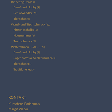
Rinnenfiguren
(35)
Beruf und Hobby
(9)
Schlafwandler
(21)
Tierisches
(4)
Wand- und Tischschmuck
(13)
Firstendscheibe
(5)
Hausnummer
(1)
Tischschmuck
(7)
Wetterfahnen - SALE -
(26)
Beruf und Hobby
(7)
Sagenhaftes & Schlafwandler
(5)
Tierisches
(11)
Traditionelles
(3)
KONTAKT
Kunsthaus Bodenmais
Margit Weber