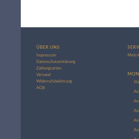
ÜBER UNS
SERV
Impressum
Mein 
Datenschutzerklärung
Zahlungsarten
MON
Versand
Widerrufsbelehrung
St
AGB
An
An
An
An
An