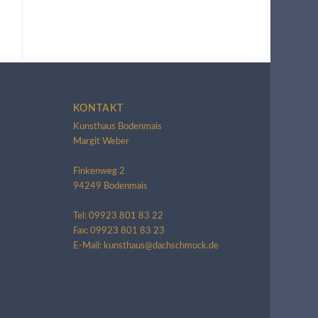
KONTAKT
Kunsthaus Bodenmais
Margit Weber
Finkenweg 2
94249 Bodenmais
Tel: 09923 801 83 22
Fax: 09923 801 83 23
E-Mail: kunsthaus@dachschmuck.de